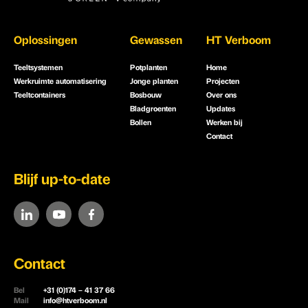
Oplossingen
Gewassen
HT Verboom
Teeltsystemen
Potplanten
Home
Werkruimte automatisering
Jonge planten
Projecten
Teeltcontainers
Bosbouw
Over ons
Bladgroenten
Updates
Bollen
Werken bij
Contact
Blijf up-to-date
Contact
Bel
+31 (0)174 – 41 37 66
Mail
info@htverboom.nl