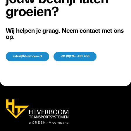
groeien?
Wij helpen je graag. Neem contact met ons
op.
sales@htverboom.nl
+31 (0)174 - 413 766