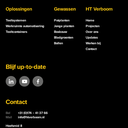
Oplossingen
Gewassen
HT Verboom
Teeltsystemen
Potplanten
Home
Werkruimte automatisering
Jonge planten
Projecten
Teeltcontainers
Bosbouw
Over ons
Bladgroenten
Updates
Bollen
Werken bij
Contact
Blijf up-to-date
Contact
Bel
+31 (0)174 – 41 37 66
Mail
info@htverboom.nl
Hoefsmid 8