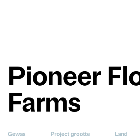
Pioneer Fl
Farms
Gewas
Project grootte
Land