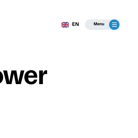
EN
Menu
ower